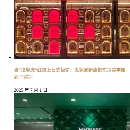
当”鬼塚虎”红撞上日式极简：鬼塚虎新店把东京美学搬
到了深圳
2025 年 7 月 1 日